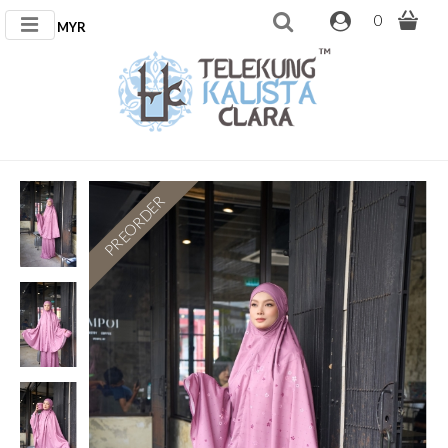
0
MYR
PREORDER