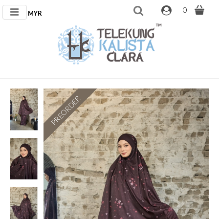
0
MYR
PREORDER