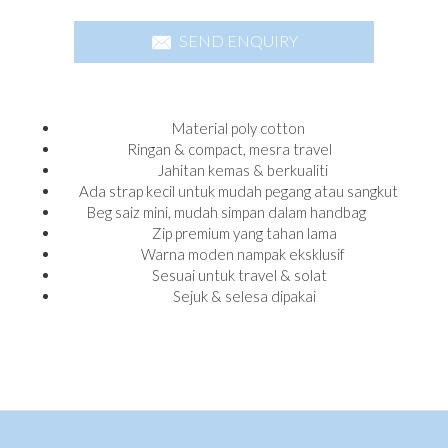
SEND ENQUIRY
Material poly cotton
Ringan & compact, mesra travel
Jahitan kemas & berkualiti
Ada strap kecil untuk mudah pegang atau sangkut
Beg saiz mini, mudah simpan dalam handbag
Zip premium yang tahan lama
Warna moden nampak eksklusif
Sesuai untuk travel & solat
Sejuk & selesa dipakai