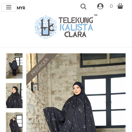
0
MYR
PREORDER