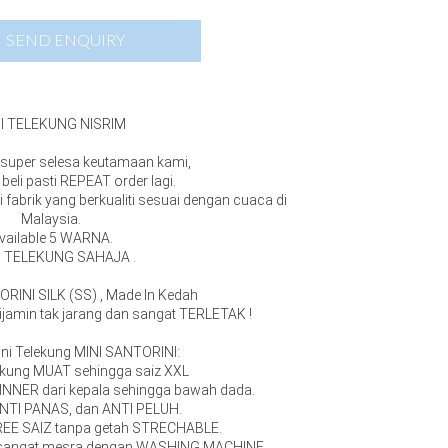
SEND ENQUIRY
I TELEKUNG NISRIM
 super selesa keutamaan kami,
beli pasti REPEAT order lagi.
ri fabrik yang berkualiti sesuai dengan cuaca di
Malaysia.
vailable 5 WARNA.
al TELEKUNG SAHAJA .
ORINI SILK (SS) , Made In Kedah
, dijamin tak jarang dan sangat TERLETAK !
ini Telekung MINI SANTORINI:
lekung MUAT sehingga saiz XXL
 INNER dari kepala sehingga bawah dada.
 ANTI PANAS, dan ANTI PELUH.
REE SAIZ tanpa getah STRECHABLE.
sangat mesra dengan WASHING MACHINE.