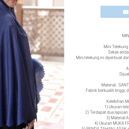
MIN
Mini Telekung
Sekali anda 
Mini telekung ini diperbuat da
A
Diju
Material : SANT
Fabrik berkualiti tinggi
Kelebihan M
1) Ukuran te
2) Terdapat dua lapisan
3) Material
4) Ukuran MUKA F
5) RENDA TAHAN LASAK 