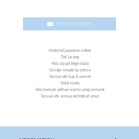
SEND ENQUIRY
-Material japanese cotton
-Tak jarang
-Ada zip pd bhgn dada
-Design simple tp selesa
-Sesuai utk haji & umrah
-Solat ready
-Ada banyak pilihan warna yang menarik
-Sesuai utk semua peringkat umur